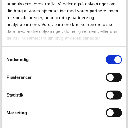
Info
at analysere vores trafik. Vi deler også oplysninger om
Nyhedsarkiv
din brug af vores hjemmeside med vores partnere inden
Pro Partner
for sociale medier, annonceringspartnere og
Energiberegning
Lyd og varmepumper
analysepartnere. Vores partnere kan kombinere disse
Brochurer
data med andre oplysninger, du har givet dem, eller som
Manualer
de har indsamlet fra din brug af deres tjenester.
Energimærker
Om os
Karriere
Produkt registrering
Samtykkevalg
Energiberegning
GRATIS
Nødvendig
Søg
efter:
Præferencer
Forrige
Næste
Forbedrer en varmepumpe energimærket og
Statistik
boligens værdi?
Ja. En moderne varmepumpe reducerer varmeforbruget markant og
Marketing
forbedrer energimærket, hvilket typisk øger boligens markedsværdi
og attraktivitet for købere.