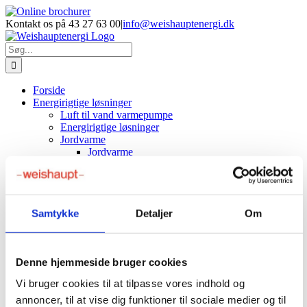
Skip
Facebook
LinkedIn
YouTube
Online
E-
Phone
to
brochurer
mail
Kontakt os på 43 27 63 00
|
info@weishauptenergi.dk
content
Søg
efter:
Forside
Energirigtige løsninger
Luft til vand varmepumpe
Energirigtige løsninger
Jordvarme
Jordvarme
Jordvarme priser
Produkter
Luft/vand varmepumper
Evoblock varmepumpe
NYHED
Samtykke
Detaljer
Om
Aeroblock varmepumpe
Splitblock varmepumpe
Jord varmepumper
Væske/vand varmepumpe
Denne hjemmeside bruger cookies
Gaskedler
Service
Vi bruger cookies til at tilpasse vores indhold og
Service gasfyr
annoncer, til at vise dig funktioner til sociale medier og til
Service varmepumper