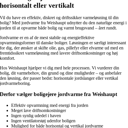
horisontalt eller vertikalt
Vil du have en effektiv, diskret og driftssikker varmeløsning til din
bolig? Med jordvarme fra Weishaupt udnytter du den naturlige energi i
jorden til at opvarme både bolig og varmt brugsvand – året rundt.
Jordvarme er en af de mest stabile og energieffektive
opvarmningsformer til danske boliger. Løsningen er særligt interessant
for dig, der ønsker at skifte olie, gas, pillefyr eller elvarme ud med en
fremtidssikret varmeløsning med lavere driftsomkostninger og høj
komfort.
Hos Weishaupt hjælper vi dig med hele processen. Vi vurderer din
bolig, dit varmebehov, din grund og dine muligheder – og anbefaler
den løsning, der passer bedst: horisontale jordslanger eller vertikal
jordvarmeboring.
Derfor vælger boligejere jordvarme fra Weishaupt
Effektiv opvarmning med energi fra jorden
Meget lave driftsomkostninger
Ingen synlig udedel i haven
Ingen ventilatorstøj udenfor boligen
Mulighed for både horisontal og vertikal jordvarme