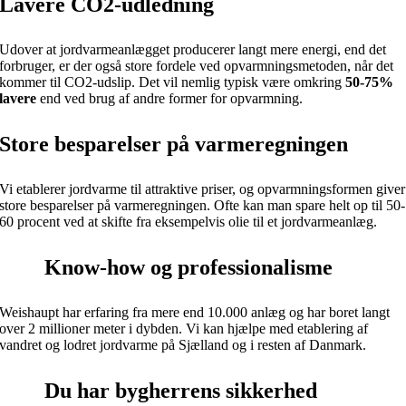
Lavere CO2-udledning
Udover at jordvarmeanlægget producerer langt mere energi, end det
forbruger, er der også store fordele ved opvarmningsmetoden, når det
kommer til CO2-udslip. Det vil nemlig typisk være omkring
50-75%
lavere
end ved brug af andre former for opvarmning.
Store besparelser på varmeregningen
Vi etablerer jordvarme til attraktive priser, og opvarmningsformen giver
store besparelser på varmeregningen. Ofte kan man spare helt op til 50-
60 procent ved at skifte fra eksempelvis olie til et jordvarmeanlæg.
Know-how og professionalisme
Weishaupt har erfaring fra mere end 10.000 anlæg og har boret langt
over 2 millioner meter i dybden. Vi kan hjælpe med etablering af
vandret og lodret jordvarme på Sjælland og i resten af Danmark.
Du har bygherrens sikkerhed