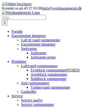
Skip
Facebook
LinkedIn
YouTube
Online
E-
Phone
to
brochurer
mail
Kontakt os på 43 27 63 00
|
info@weishauptenergi.dk
content
Søg
efter:
Forside
Energirigtige løsninger
Luft til vand varmepumpe
Energirigtige løsninger
Jordvarme
Jordvarme
Jordvarme priser
Produkter
Luft/vand varmepumper
Evoblock varmepumpe
NYHED
Aeroblock varmepumpe
Splitblock varmepumpe
Jord varmepumper
Væske/vand varmepumpe
Gaskedler
Service
Service gasfyr
Service varmepumper