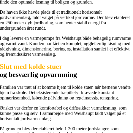
finde den optimale løsning til boligen og grunden.
Da haven ikke havde plads til et traditionelt horisontalt
jordvarmeanlæg, faldt valget på vertikal jordvarme. Der blev etableret
en 250 meter dyb jordboring, som henter stabil energi fra
undergrunden året rundt.
I dag leverer en varmepumpe fra Weishaupt både behagelig rumvarme
og varmt vand. Kunden har fået en komplet, nøglefærdig løsning med
rådgivning, dimensionering, boring og installation samlet i et effektivt
og fremtidssikret varmeanlæg.
Slut med kolde stuer
og besværlig opvarmning
Familien var træt af at komme hjem til kolde stuer, når børnene vendte
hjem fra skole. Det eksisterende træpillefyr krævede konstant
opmærksomhed, løbende påfyldning og regelmæssig rengøring.
Ønsket var derfor en komfortabel og driftssikker varmeløsning, som
kunne passe sig selv. I samarbejde med Weishaupt faldt valget på et
horisontalt jordvarmeanlæg.
På grunden blev der etableret hele 1.200 meter jordslanger, som