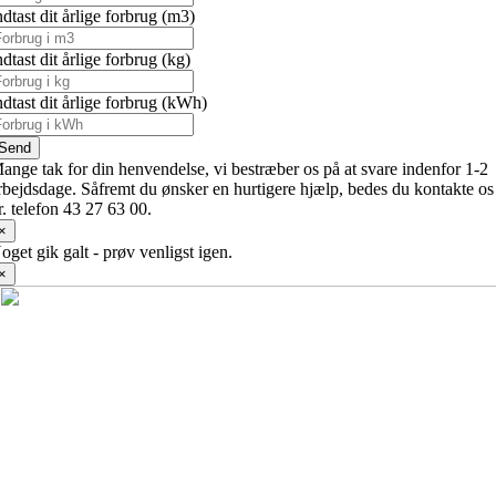
ndtast dit årlige forbrug (m3)
ndtast dit årlige forbrug (kg)
ndtast dit årlige forbrug (kWh)
Send
ange tak for din henvendelse, vi bestræber os på at svare indenfor 1-2
rbejdsdage. Såfremt du ønsker en hurtigere hjælp, bedes du kontakte os
r. telefon 43 27 63 00.
×
oget gik galt - prøv venligst igen.
×