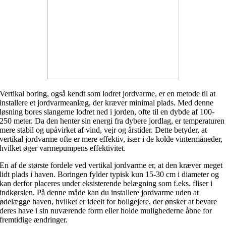
Vertikal boring, også kendt som lodret jordvarme, er en metode til at
installere et jordvarmeanlæg, der kræver minimal plads. Med denne
løsning bores slangerne lodret ned i jorden, ofte til en dybde af 100-
250 meter. Da den henter sin energi fra dybere jordlag, er temperaturen
mere stabil og upåvirket af vind, vejr og årstider. Dette betyder, at
vertikal jordvarme ofte er mere effektiv, især i de kolde vintermåneder,
hvilket øger varmepumpens effektivitet.
En af de største fordele ved vertikal jordvarme er, at den kræver meget
lidt plads i haven. Boringen fylder typisk kun 15-30 cm i diameter og
kan derfor placeres under eksisterende belægning som f.eks. fliser i
indkørslen. På denne måde kan du installere jordvarme uden at
ødelægge haven, hvilket er ideelt for boligejere, der ønsker at bevare
deres have i sin nuværende form eller holde mulighederne åbne for
fremtidige ændringer.