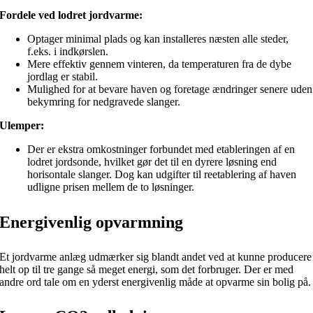
Fordele ved lodret jordvarme:
Optager minimal plads og kan installeres næsten alle steder,
f.eks. i indkørslen.
Mere effektiv gennem vinteren, da temperaturen fra de dybe
jordlag er stabil.
Mulighed for at bevare haven og foretage ændringer senere uden
bekymring for nedgravede slanger.
Ulemper:
Der er ekstra omkostninger forbundet med etableringen af en
lodret jordsonde, hvilket gør det til en dyrere løsning end
horisontale slanger. Dog kan udgifter til reetablering af haven
udligne prisen mellem de to løsninger.
Energivenlig opvarmning
Et jordvarme anlæg udmærker sig blandt andet ved at kunne producere
helt op til tre gange så meget energi, som det forbruger. Der er med
andre ord tale om en yderst energivenlig måde at opvarme sin bolig på.