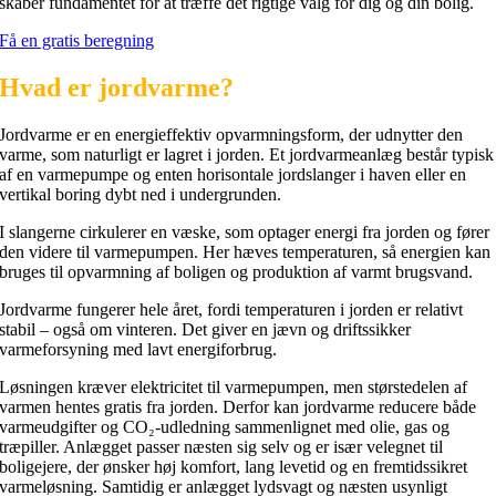
skaber fundamentet for at træffe det rigtige valg for dig og din bolig.
Få en gratis beregning
Hvad er jordvarme?
Jordvarme er en energieffektiv opvarmningsform, der udnytter den
varme, som naturligt er lagret i jorden. Et jordvarmeanlæg består typisk
af en varmepumpe og enten horisontale jordslanger i haven eller en
vertikal boring dybt ned i undergrunden.
I slangerne cirkulerer en væske, som optager energi fra jorden og fører
den videre til varmepumpen. Her hæves temperaturen, så energien kan
bruges til opvarmning af boligen og produktion af varmt brugsvand.
Jordvarme fungerer hele året, fordi temperaturen i jorden er relativt
stabil – også om vinteren. Det giver en jævn og driftssikker
varmeforsyning med lavt energiforbrug.
Løsningen kræver elektricitet til varmepumpen, men størstedelen af
varmen hentes gratis fra jorden. Derfor kan jordvarme reducere både
varmeudgifter og CO₂-udledning sammenlignet med olie, gas og
træpiller. Anlægget passer næsten sig selv og er især velegnet til
boligejere, der ønsker høj komfort, lang levetid og en fremtidssikret
varmeløsning. Samtidig er anlægget lydsvagt og næsten usynligt