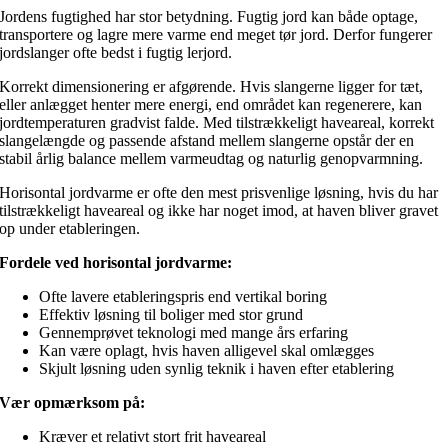
Jordens fugtighed har stor betydning. Fugtig jord kan både optage,
transportere og lagre mere varme end meget tør jord. Derfor fungerer
jordslanger ofte bedst i fugtig lerjord.
Korrekt dimensionering er afgørende. Hvis slangerne ligger for tæt,
eller anlægget henter mere energi, end området kan regenerere, kan
jordtemperaturen gradvist falde. Med tilstrækkeligt haveareal, korrekt
slangelængde og passende afstand mellem slangerne opstår der en
stabil årlig balance mellem varmeudtag og naturlig genopvarmning.
Horisontal jordvarme er ofte den mest prisvenlige løsning, hvis du har
tilstrækkeligt haveareal og ikke har noget imod, at haven bliver gravet
op under etableringen.
Fordele ved horisontal jordvarme:
Ofte lavere etableringspris end vertikal boring
Effektiv løsning til boliger med stor grund
Gennemprøvet teknologi med mange års erfaring
Kan være oplagt, hvis haven alligevel skal omlægges
Skjult løsning uden synlig teknik i haven efter etablering
Vær opmærksom på:
Kræver et relativt stort frit haveareal