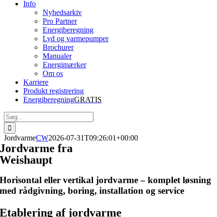
Info
Nyhedsarkiv
Pro Partner
Energiberegning
Lyd og varmepumper
Brochurer
Manualer
Energimærker
Om os
Karriere
Produkt registrering
Energiberegning
GRATIS
Søg
efter:
Jordvarme
CW
2026-07-31T09:26:01+00:00
Jordvarme fra
Weishaupt
Horisontal eller vertikal jordvarme – komplet løsning
med rådgivning, boring, installation og service
Etablering af jordvarme