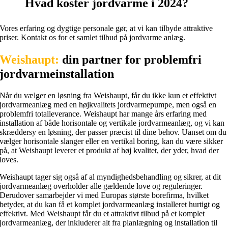
Hvad koster jordvarme i 2024?
Vores erfaring og dygtige personale gør, at vi kan tilbyde attraktive
priser. Kontakt os for et samlet tilbud på jordvarme anlæg.
Weishaupt:
din partner for problemfri
jordvarmeinstallation
Når du vælger en løsning fra Weishaupt, får du ikke kun et effektivt
jordvarmeanlæg med en højkvalitets jordvarmepumpe, men også en
problemfri totalleverance. Weishaupt har mange års erfaring med
installation af både horisontale og vertikale jordvarmeanlæg, og vi kan
skræddersy en løsning, der passer præcist til dine behov. Uanset om du
vælger horisontale slanger eller en vertikal boring, kan du være sikker
på, at Weishaupt leverer et produkt af høj kvalitet, der yder, hvad der
loves.
Weishaupt tager sig også af al myndighedsbehandling og sikrer, at dit
jordvarmeanlæg overholder alle gældende love og reguleringer.
Derudover samarbejder vi med Europas største borefirma, hvilket
betyder, at du kan få et komplet jordvarmeanlæg installeret hurtigt og
effektivt. Med Weishaupt får du et attraktivt tilbud på et komplet
jordvarmeanlæg, der inkluderer alt fra planlægning og installation til