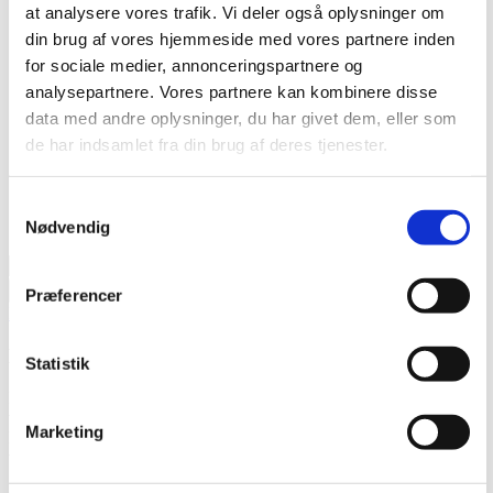
Info
at analysere vores trafik. Vi deler også oplysninger om
Nyhedsarkiv
din brug af vores hjemmeside med vores partnere inden
Pro Partner
for sociale medier, annonceringspartnere og
Energiberegning
Lyd og varmepumper
analysepartnere. Vores partnere kan kombinere disse
Brochurer
data med andre oplysninger, du har givet dem, eller som
Manualer
de har indsamlet fra din brug af deres tjenester.
Energimærker
Om os
Karriere
Samtykkevalg
Produkt registrering
Energiberegning
GRATIS
Nødvendig
Søg
efter:
Præferencer
Forrige
Næste
Hvad koster varmepumpen i drift?
Statistik
Driftsomkostningen afhænger primært af varmepumpens SCOP-
værdi, boligens varmebehov og elprisen. En korrekt dimensioneret
Marketing
løsning giver markante årlige besparelser og en mere stabil
varmeøkonomi.