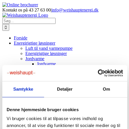
Skip
Facebook
LinkedIn
YouTube
Online
E-
Phone
to
brochurer
mail
Kontakt os på 43 27 63 00
|
info@weishauptenergi.dk
content
Søg
efter:
Forside
Energirigtige løsninger
Luft til vand varmepumpe
Energirigtige løsninger
Jordvarme
Jordvarme
Jordvarme priser
Produkter
Luft/vand varmepumper
Evoblock varmepumpe
NYHED
Samtykke
Detaljer
Om
Aeroblock varmepumpe
Splitblock varmepumpe
Jord varmepumper
Væske/vand varmepumpe
Denne hjemmeside bruger cookies
Gaskedler
Service
Vi bruger cookies til at tilpasse vores indhold og
Service gasfyr
annoncer, til at vise dig funktioner til sociale medier og til
Service varmepumper