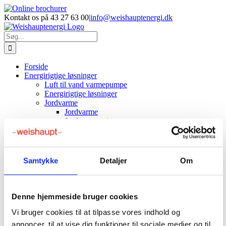
Skip
Facebook
LinkedIn
YouTube
Online
E-
Phone
to
brochurer
mail
Kontakt os på 43 27 63 00
|
info@weishauptenergi.dk
content
Søg
efter:
Forside
Energirigtige løsninger
Luft til vand varmepumpe
Energirigtige løsninger
Jordvarme
Jordvarme
Jordvarme priser
Produkter
Luft/vand varmepumper
Evoblock varmepumpe
NYHED
Aeroblock varmepumpe
Samtykke
Detaljer
Om
Splitblock varmepumpe
Jord varmepumper
Væske/vand varmepumpe
Gaskedler
Denne hjemmeside bruger cookies
Service
Service gasfyr
Vi bruger cookies til at tilpasse vores indhold og
Service varmepumper
annoncer, til at vise dig funktioner til sociale medier og til