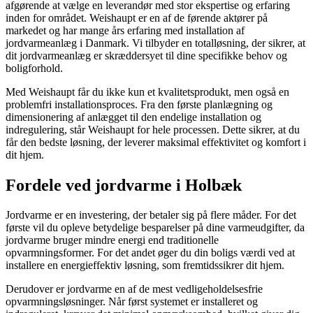
afgørende at vælge en leverandør med stor ekspertise og erfaring
inden for området. Weishaupt er en af de førende aktører på
markedet og har mange års erfaring med installation af
jordvarmeanlæg i Danmark. Vi tilbyder en totalløsning, der sikrer, at
dit jordvarmeanlæg er skræddersyet til dine specifikke behov og
boligforhold.
Med Weishaupt får du ikke kun et kvalitetsprodukt, men også en
problemfri installationsproces. Fra den første planlægning og
dimensionering af anlægget til den endelige installation og
indregulering, står Weishaupt for hele processen. Dette sikrer, at du
får den bedste løsning, der leverer maksimal effektivitet og komfort i
dit hjem.
Fordele ved
jordvarme i Holbæk
Jordvarme er en investering, der betaler sig på flere måder. For det
første vil du opleve betydelige besparelser på dine varmeudgifter, da
jordvarme bruger mindre energi end traditionelle
opvarmningsformer. For det andet øger du din boligs værdi ved at
installere en energieffektiv løsning, som fremtidssikrer dit hjem.
Derudover er jordvarme en af de mest vedligeholdelsesfrie
opvarmningsløsninger. Når først systemet er installeret og