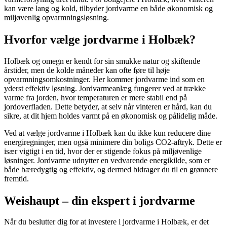
kan være lang og kold, tilbyder jordvarme en både økonomisk og
miljøvenlig opvarmningsløsning.
Hvorfor vælge
jordvarme i Holbæk?
Holbæk og omegn er kendt for sin smukke natur og skiftende
årstider, men de kolde måneder kan ofte føre til høje
opvarmningsomkostninger. Her kommer jordvarme ind som en
yderst effektiv løsning. Jordvarmeanlæg fungerer ved at trække
varme fra jorden, hvor temperaturen er mere stabil end på
jordoverfladen. Dette betyder, at selv når vinteren er hård, kan du
sikre, at dit hjem holdes varmt på en økonomisk og pålidelig måde.
Ved at vælge jordvarme i Holbæk kan du ikke kun reducere dine
energiregninger, men også minimere din boligs CO2-aftryk. Dette er
især vigtigt i en tid, hvor der er stigende fokus på miljøvenlige
løsninger. Jordvarme udnytter en vedvarende energikilde, som er
både bæredygtig og effektiv, og dermed bidrager du til en grønnere
fremtid.
Weishaupt
– din ekspert i jordvarme
Når du beslutter dig for at investere i jordvarme i Holbæk, er det