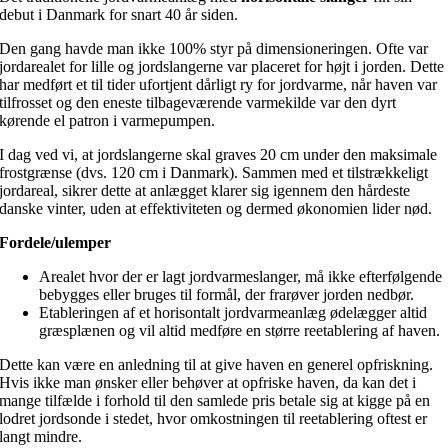
debut i Danmark for snart 40 år siden.
Den gang havde man ikke 100% styr på dimensioneringen. Ofte var
jordarealet for lille og jordslangerne var placeret for højt i jorden. Dette
har medført et til tider ufortjent dårligt ry for jordvarme, når haven var
tilfrosset og den eneste tilbageværende varmekilde var den dyrt
kørende el patron i varmepumpen.
I dag ved vi, at jordslangerne skal graves 20 cm under den maksimale
frostgrænse (dvs. 120 cm i Danmark). Sammen med et tilstrækkeligt
jordareal, sikrer dette at anlægget klarer sig igennem den hårdeste
danske vinter, uden at effektiviteten og dermed økonomien lider nød.
Fordele/ulemper
Arealet hvor der er lagt jordvarmeslanger, må ikke efterfølgende
bebygges eller bruges til formål, der frarøver jorden nedbør.
Etableringen af et horisontalt jordvarmeanlæg ødelægger altid
græsplænen og vil altid medføre en større reetablering af haven.
Dette kan være en anledning til at give haven en generel opfriskning.
Hvis ikke man ønsker eller behøver at opfriske haven, da kan det i
mange tilfælde i forhold til den samlede pris betale sig at kigge på en
lodret jordsonde i stedet, hvor omkostningen til reetablering oftest er
langt mindre.