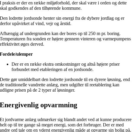
I praksis er der en række miljøforhold, der skal være i orden og dette
skal godkendes af den tilhørende kommune.
Den lodrette jordsonde henter sin energi fra de dybere jordlag og er
derfor upåvirket af vind, vejr og årstid.
Afhængig af undergrunden kan der bores op til 250 m pr. boring.
Temperaturen fra sonden er højere gennem vinteren og varmepumpens
effektivitet øges derved.
Fordele/ulemper
Der er en række ekstra omkostninger og altså højere priser
forbundet med etableringen af en jordsonde.
Dette gør umiddelbart den lodrette jordsonde til en dyrere løsning, end
de traditionelle vandrette anlæg, men udgifter til reetablering kan
udligne prisen på de 2 typer af løsninger.
Energivenlig opvarmning
Et jordvarme anlæg udmærker sig blandt andet ved at kunne producere
helt op til tre gange så meget energi, som det forbruger. Der er med
andre ord tale om en yderst energivenlig måde at opvarme sin bolig på.