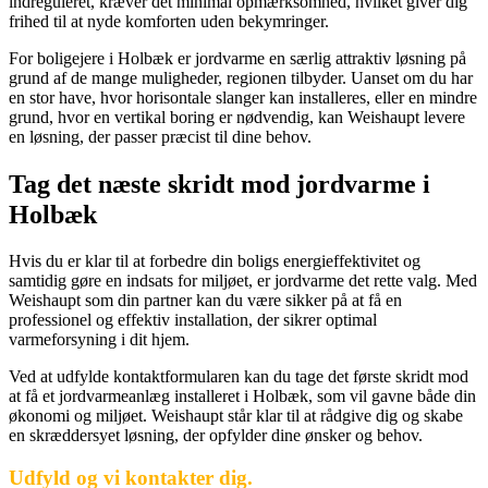
indreguleret, kræver det minimal opmærksomhed, hvilket giver dig
frihed til at nyde komforten uden bekymringer.
For boligejere i Holbæk er jordvarme en særlig attraktiv løsning på
grund af de mange muligheder, regionen tilbyder. Uanset om du har
en stor have, hvor horisontale slanger kan installeres, eller en mindre
grund, hvor en vertikal boring er nødvendig, kan Weishaupt levere
en løsning, der passer præcist til dine behov.
Tag det næste skridt mod
jordvarme i
Holbæk
Hvis du er klar til at forbedre din boligs energieffektivitet og
samtidig gøre en indsats for miljøet, er jordvarme det rette valg. Med
Weishaupt som din partner kan du være sikker på at få en
professionel og effektiv installation, der sikrer optimal
varmeforsyning i dit hjem.
Ved at udfylde kontaktformularen kan du tage det første skridt mod
at få et jordvarmeanlæg installeret i Holbæk, som vil gavne både din
økonomi og miljøet. Weishaupt står klar til at rådgive dig og skabe
en skræddersyet løsning, der opfylder dine ønsker og behov.
Udfyld og vi kontakter dig.