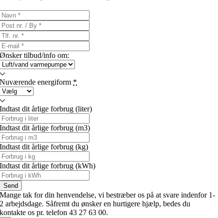
Ønsker tilbud/info om:
Nuværende energiform
*
Indtast dit årlige forbrug (liter)
Indtast dit årlige forbrug (m3)
Indtast dit årlige forbrug (kg)
Indtast dit årlige forbrug (kWh)
Send
Mange tak for din henvendelse, vi bestræber os på at svare indenfor 1-
2 arbejdsdage. Såfremt du ønsker en hurtigere hjælp, bedes du
kontakte os pr. telefon 43 27 63 00.