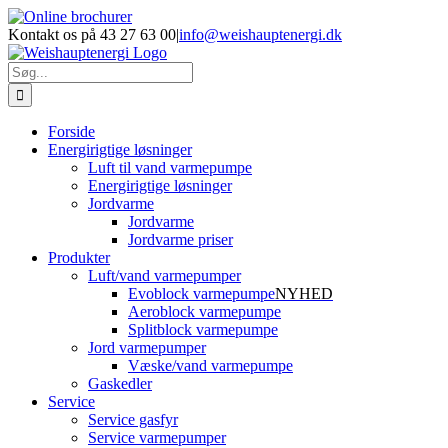
Skip
Facebook
LinkedIn
YouTube
Online
E-
Phone
to
brochurer
mail
Kontakt os på 43 27 63 00
|
info@weishauptenergi.dk
content
Søg
efter:
Forside
Energirigtige løsninger
Luft til vand varmepumpe
Energirigtige løsninger
Jordvarme
Jordvarme
Jordvarme priser
Produkter
Luft/vand varmepumper
Evoblock varmepumpe
NYHED
Aeroblock varmepumpe
Splitblock varmepumpe
Jord varmepumper
Væske/vand varmepumpe
Gaskedler
Service
Service gasfyr
Service varmepumper