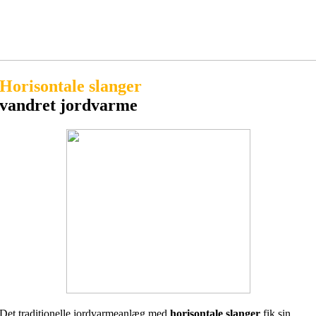
Horisontale slanger
vandret jordvarme
Det traditionelle jordvarmeanlæg med
horisontale slanger
fik sin