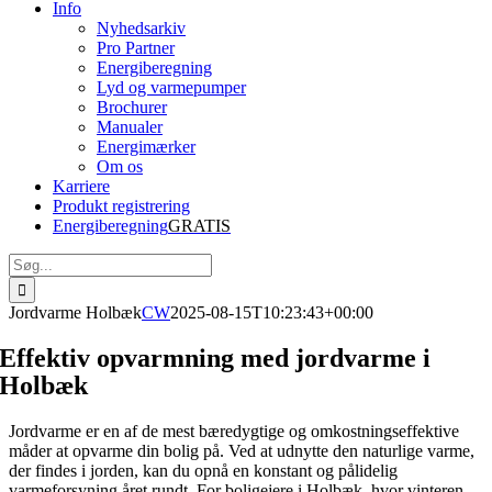
Info
Nyhedsarkiv
Pro Partner
Energiberegning
Lyd og varmepumper
Brochurer
Manualer
Energimærker
Om os
Karriere
Produkt registrering
Energiberegning
GRATIS
Søg
efter:
Jordvarme Holbæk
CW
2025-08-15T10:23:43+00:00
Effektiv opvarmning med
jordvarme i
Holbæk
Jordvarme er en af de mest bæredygtige og omkostningseffektive
måder at opvarme din bolig på. Ved at udnytte den naturlige varme,
der findes i jorden, kan du opnå en konstant og pålidelig
varmeforsyning året rundt. For boligejere i Holbæk, hvor vinteren