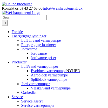
Skip
Facebook
LinkedIn
YouTube
Online
E-
Phone
to
brochurer
mail
Kontakt os på 43 27 63 00
|
info@weishauptenergi.dk
content
Søg
efter:
Forside
Energirigtige løsninger
Luft til vand varmepumpe
Energirigtige løsninger
Jordvarme
Jordvarme
Jordvarme priser
Produkter
Luft/vand varmepumper
Evoblock varmepumpe
NYHED
Aeroblock varmepumpe
Splitblock varmepumpe
Jord varmepumper
Væske/vand varmepumpe
Gaskedler
Service
Service gasfyr
Service varmepumper