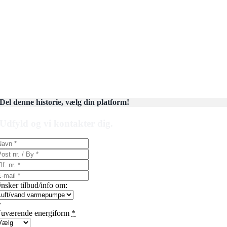
Del denne historie, vælg din platform!
Udfyld og vi kontakter dig.
nsker tilbud/info om:
uværende energiform
*