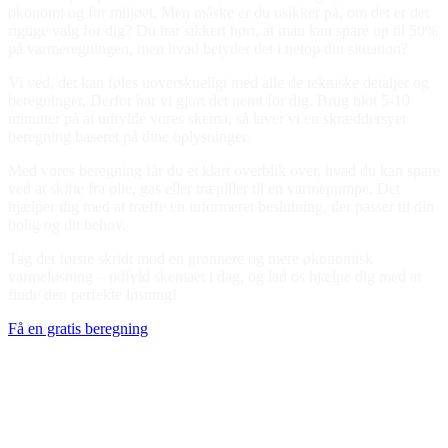
økonomi og for miljøet. Men måske er du usikker på, om det er det
rigtige valg for dig? Du har sikkert hørt, at man kan spare op til 50%
på varmeregningen, men hvad betyder det i netop din situation?
Vi ved, det kan føles uoverskueligt med alle de tekniske detaljer og
beregninger. Derfor har vi gjort det nemt for dig. Brug blot 5-10
minutter på at udfylde vores skema, så laver vi en skræddersyet
beregning baseret på dine oplysninger.
Med vores beregning får du et klart overblik over, hvad du kan spare
ved at skifte fra olie, gas eller træpiller til en varmepumpe. Det
hjælper dig med at træffe en informeret beslutning, der passer til din
bolig og dit behov.
Tag det første skridt mod en grønnere og mere økonomisk
varmeløsning – udfyld skemaet i dag, og lad os hjælpe dig med at
finde den perfekte løsning!
Få en gratis beregning