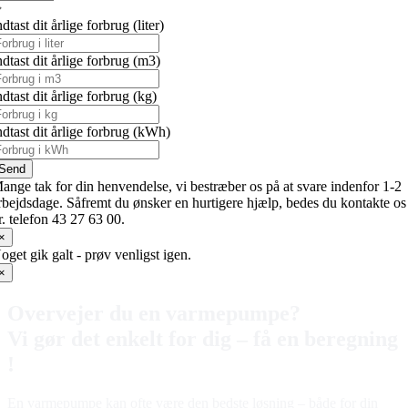
ndtast dit årlige forbrug (liter)
ndtast dit årlige forbrug (m3)
ndtast dit årlige forbrug (kg)
ndtast dit årlige forbrug (kWh)
Send
ange tak for din henvendelse, vi bestræber os på at svare indenfor 1-2
rbejdsdage. Såfremt du ønsker en hurtigere hjælp, bedes du kontakte os
r. telefon 43 27 63 00.
×
oget gik galt - prøv venligst igen.
×
Overvejer du en varmepumpe?
Vi gør det enkelt for dig – få en beregning
!
En varmepumpe kan ofte være den bedste løsning – både for din