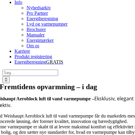
Info
Nyhedsarkiv
Pro Partner
Energiberegning
Lyd og varmepumper
Brochurer
Manualer
Energimærker
Om os
Karriere
Produkt registrering
Energiberegning
GRATIS
Søg
efter:
Fremtidens opvarmning – i dag
Eksklusiv, elegant
ishaupt Aeroblock luft til vand varmepumpe –
ektiv.
 Weishaupt Aeroblock luft til vand varmepumpe får du markedets mes
ncerede løsning, der forener kvalitet, innovation og bæredygtighed.
ne varmepumpe er skabt til at levere maksimal komfort og effektivitet 
 bolig, og den sætter nye standarder for, hvad en varmepumpe kan tilby