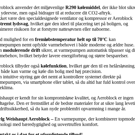
oblock anvender det miljøvenlige
R290 kølemiddel
, der ikke blot sikr
 ydeevne, men også bidrager til at reducere dit CO2-aftryk.
ket være den specialdesignede ventilator og kompressor er Aeroblock
stremt lydsvag
, hvilket gør den ideel til placering tæt på boligen, og
imerer risikoen for at forstyrre nattesøvnen eller naboerne.
d mulighed for en
fremløbstemperatur helt op til 70°C
kan
rmepumpen nemt opfylde varmebehovet i både moderne og ældre huse.
en
modulerende drift
sikrer, at varmepumpen automatisk tilpasser sig di
mebehov, hvilket betyder lavere energiforbrug og større besparelser.
oblock tilbyder også
kølefunktion
, hvilket gør den til en helårsløsning
 både kan varme og køle din bolig med høj præcision.
 intuitive styring gør det nemt at kontrollere systemet direkte på
mepumpen, via smartphone eller tablet, så du altid har fuld kontrol over
eklima.
shaupt er kendt for sin kompromisløse kvalitet, og Aeroblock er ingen
tagelse. Den er fremstillet af de bedste materialer for at sikre lang levet
driftssikkerhed, så du kan nyde problemfri opvarmning i mange år.
lg Weishaupt Aeroblock –
En varmepumpe, der kombinerer topmode
nologi med bæredygtighed og uovertruffen komfort.
takt os i dag for et uforpligtende tilbud!