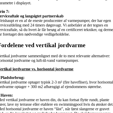
arametre i displayet.
rin 7:
erviceaftale og langsigtet partnerskab
eishaupt er en af de eneste producenter af varmepumper, der har egen
erviceafdeling med 24 timers døgnvagt. Vi anbefaler at der tegnes en
erviceaftale, så du hvert år får besøg af en certificeret tekniker, og derm
år
foretaget den nødvendige vedligeholdelse.
Fordelene ved vertikal jordvarme
ertikal jordvarme sammenlignet med de to mest relevante alternativer:
orisontal jordvarme og luft-til-vand varmepumper.
ertikal jordvarme vs. horisontal jordvarme
 Pladsforbrug:
ertikal jordvarme optager typisk 2-3 m² (fire havefliser), hvor h
orisonta
ordvarme optager + 300 m2 afhængigt af ejendommens størrelse.
 Haven:
ed vertikal jordvarme er haven din, du kan fortsat flytte rundt, plante
ræer, lave ny terrasse eller etablere en swimmingpool hvis du ønsker det
ed horisontal jordvarme er haven “låst”, når først slangerne er gravet