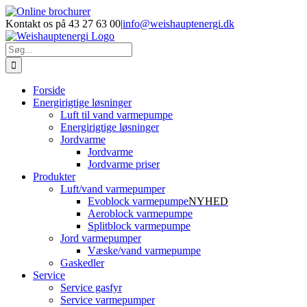
Skip
Facebook
LinkedIn
YouTube
Online
E-
Phone
to
brochurer
mail
Kontakt os på 43 27 63 00
|
info@weishauptenergi.dk
content
Søg
efter:
Forside
Energirigtige løsninger
Luft til vand varmepumpe
Energirigtige løsninger
Jordvarme
Jordvarme
Jordvarme priser
Produkter
Luft/vand varmepumper
Evoblock varmepumpe
NYHED
Aeroblock varmepumpe
Splitblock varmepumpe
Jord varmepumper
Væske/vand varmepumpe
Gaskedler
Service
Service gasfyr
Service varmepumper