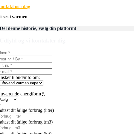
ontakt os i dag
i ses i varmen
Del denne historie, vælg din platform!
Udfyld og vi kontakter dig.
nsker tilbud/info om:
uværende energiform
*
ndtast dit årlige forbrug (liter)
ndtast dit årlige forbrug (m3)
ndtast dit årlige forbrug (kg)