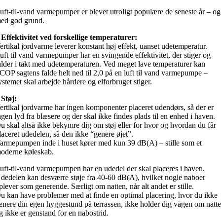
uft-til-vand varmepumper er blevet utroligt populære de seneste år – og
ed god grund.
 Effektivitet ved forskellige temperaturer:
ertikal jordvarme leverer konstant høj effekt, uanset udetemperatur.
uft til vand varmepumper har en svingende effektivitet, der stiger og
alder i takt med udetemperaturen. Ved meget lave temperaturer kan
COP sagtens falde helt ned til 2,0 på en luft til vand varmepumpe –
ystemet skal arbejde hårdere og elforbruget stiger.
 Støj:
ertikal jordvarme har ingen komponenter placeret udendørs, så der er
ngen lyd fra blæsere og der skal ikke findes plads til en enhed i haven.
u skal altså ikke bekymre dig om støj eller for hvor og hvordan du får
laceret udedelen, så den ikke “genere øjet”.
armepumpen inde i huset kører med kun 39 dB(A) – stille som et
oderne køleskab.
uft-til-vand varmepumpen har en udedel der skal placeres i haven.
dedelen kan desværre støje fra 40-60 dB(A), hvilket nogle naboer
plever som generende. Særligt om natten, når alt andet er stille.
u kan have problemer med at finde en optimal placering, hvor du ikke
enere din egen hyggestund på terrassen, ikke holder dig vågen om natt
g ikke er genstand for en nabostrid.