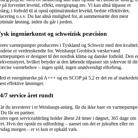
e på forventet levetid, effekt, energioptag mv. Vi kan altså tilpasse et
nlæg, i forhold til at opnå optimal/ønsket levetid, bedste effektivitet,
lacering o.s.v. Du har altså mulighed for, at sammensætte den mest
ptimale løsning, inden du går i jorden.
ysk ingeniørkunst og schweizisk præcision
ores varmepumper produceres i Tyskland og Schweiz med den kvalitet
andene er verdenskendte for. Weishaupt Geoblock væske/vand
armepumpen er designet til det nordisk klima og danske forhold. Den e
rekvensstyret, hvilket betyder at den løbende tilpasser sin ydeevne til dit
ræcise varmebehov – ingen spild, ingen unødvendigt elforbrug.
ed et energimærke på A+++ og en SCOP på 5,2 er det en af markedet
est effektive løsninger.
4/7 service året rundt
år du investerer i et Weishaupt-anlæg, får du ikke bare en varmepumpe
 Du får en partner.
ores egen serviceafdeling holder åbent 24 timer i døgnet, 365 dage om
ret. Hvis der opstår en udfordring – uanset om det er juleaften eller en
irsdag morgen – er vi kun et opkald væk.