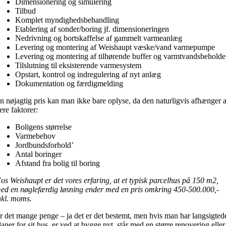
Dimensionering og simulering
Tilbud
Komplet myndighedsbehandling
Etablering af sonder/boring jf. dimensioneringen
Nedrivning og bortskaffelse af gammelt varmeanlæg
Levering og montering af Weishaupt væske/vand varmepumpe
Levering og montering af tilhørende buffer og varmtvandsbeholde
Tilslutning til eksisterende varmesystem
Opstart, kontrol og indregulering af nyt anlæg
Dokumentation og færdigmelding
n nøjagtig pris kan man ikke bare oplyse, da den naturligvis afhænger 
lere faktorer:
Boligens størrelse
Varmebehov
Jordbundsforhold’
Antal boringer
Afstand fra bolig til boring
os Weishaupt er det vores erfaring, at et typisk parcelhus på 150 m2,
ed en nøglefærdig løsning ender med en pris omkring 450-500.000,-
nkl. moms.
r det mange penge – ja det er det bestemt, men hvis man har langsigted
laner for sit hus, er ved at bygge nyt, står med en større renovering eller