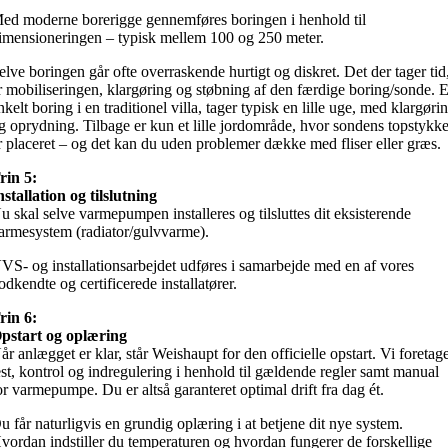
ed moderne borerigge gennemføres boringen i henhold til
imensioneringen – typisk mellem 100 og 250 meter.
elve boringen går ofte overraskende hurtigt og diskret. Det der tager tid
r mobiliseringen, klargøring og støbning af den færdige boring/sonde. 
nkelt boring i en traditionel villa, tager typisk en lille uge, med klargøri
g oprydning. Tilbage er kun et lille jordområde, hvor sondens topstykk
r placeret – og det kan du uden problemer dække med fliser eller græs.
rin 5:
nstallation og tilslutning
u skal selve varmepumpen installeres og tilsluttes dit eksisterende
armesystem (radiator/gulvvarme).
VS- og installationsarbejdet udføres i samarbejde med en af vores
odkendte og certificerede installatører.
rin 6:
pstart og oplæring
år anlægget er klar, står Weishaupt for den officielle opstart.
Vi foretag
est, kontrol og indregulering i henhold til gældende regler samt manual
or varmepumpe. Du er altså garanteret optimal drift fra dag ét.
u får naturligvis en grundig oplæring i at betjene dit nye system.
vordan indstiller du temperaturen og hvordan fungerer de forskellige