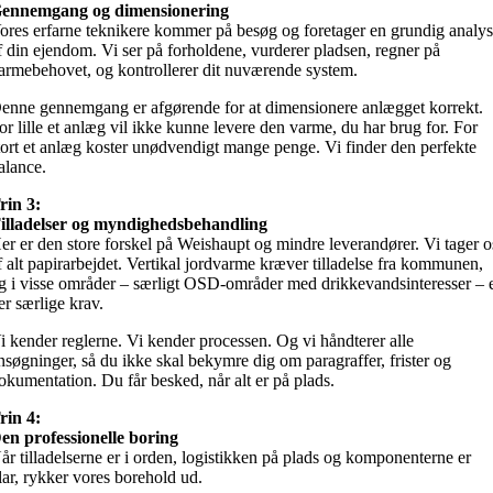
ennemgang og dimensionering
ores erfarne teknikere kommer på besøg og foretager en grundig analy
f din ejendom. Vi ser på forholdene, vurderer pladsen, regner på
armebehovet, og kontrollerer dit nuværende system.
enne gennemgang er afgørende for at dimensionere anlægget korrekt.
or lille et anlæg vil ikke kunne levere den varme, du har brug for. For
tort et anlæg koster unødvendigt mange penge. Vi finder den perfekte
alance.
rin 3:
illadelser og myndighedsbehandling
er er den store forskel på Weishaupt og mindre leverandører. Vi tager o
f alt papirarbejdet. Vertikal jordvarme kræver tilladelse fra kommunen,
g i visse områder – særligt OSD-områder med drikkevandsinteresser – 
er særlige krav.
i kender reglerne. Vi kender processen. Og vi håndterer alle
nsøgninger, så du ikke skal bekymre dig om paragraffer, frister og
okumentation. Du får besked, når alt er på plads.
rin 4:
en professionelle boring
år tilladelserne er i orden, logistikken på plads og komponenterne er
lar, rykker vores borehold ud.