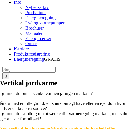
Info
Nyhedsarkiv
Pro Partner
Energiberegning
Lyd og varmepumper
Brochurer
Manualer
Energimærker
Om os
Karriere
Produkt registrering
Energiberegning
GRATIS
Søg
efter:
Vertikal jordvarme
rømmer
du om at sænke varmeregningen markant?
tår du med en lille grund, en smukt anlagt have eller en ejendom hvor
lads er en knap ressource?
rømmer du samtidig om at sænke din varmeregning markant, mens du
ager ansvar for miljøet?
å er vertikal jordvarme måske den løsning, du har ledt efter.