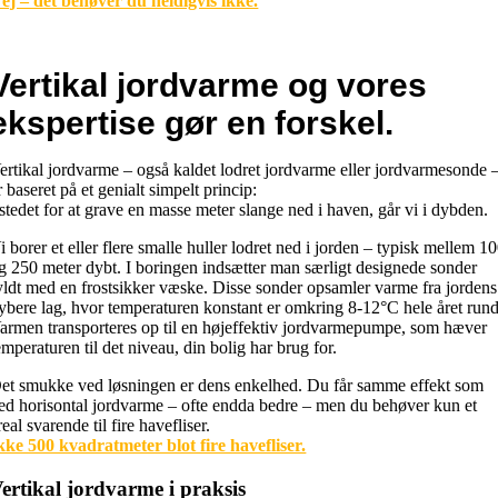
ej – det behøver du heldigvis ikke.
Vertikal jordvarme og vores
ekspertise gør en forskel.
ertikal jordvarme – også kaldet lodret jordvarme eller jordvarmesonde 
r baseret på et genialt simpelt princip:
 stedet for at grave en masse meter slange ned i haven, går vi i dybden.
i borer et eller flere smalle huller lodret ned i jorden – typisk mellem 1
g 250 meter dybt. I boringen indsætter man særligt designede sonder
yldt med en frostsikker væske. Disse sonder opsamler varme fra jordens
ybere lag, hvor temperaturen konstant er omkring 8-12°C hele året rund
armen transporteres op til en højeffektiv jordvarmepumpe, som hæver
emperaturen til det niveau, din bolig har brug for.
et smukke ved løsningen er dens enkelhed. Du får samme effekt som
ed horisontal jordvarme – ofte endda bedre – men du behøver kun et
real svarende til fire havefliser.
kke 500 kvadratmeter blot fire havefliser.
ertikal jordvarme i praksis