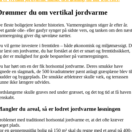
Drømmer du om vertikal jordvarme
e fleste boligejere kender historien. Varmeregningen stiger år efter år.
et gamle olie- eller gasfyr synger på sidste vers, og tanken om den næs
armeregning giver dig søvnløse nætter.
u vil gerne investere i fremtiden – både økonomisk og miljømæssigt. 
ar læst om jordvarme, du har forstået at det er smart og fremtidssikkert,
g der er mulighed for gode besparelser på varmeregningen.
u har hørt om en der fik horisontal jordvarme. Deres smukke have
ignede en slagmark, de 500 kvadratmeter pænt anlagt græsplæne blev ti
udder og byggeplads. De smukke æbletræer skulle væk, og terrassen
unne ikke længere udvides.
ordslangerne skulle graves ned under græsset, og det tog tid at få haven
enskabt.
angler du areal, så er lodret jordvarme løsningen
roblemet med traditionel horisontal jordvarme er, at det ofte kræver
eget plads.
or en gennemsnitlig bolig på 150 m² skal du regne med et areal på 400-