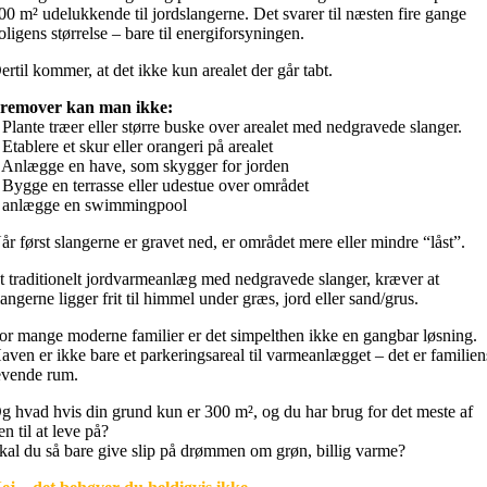
00 m² udelukkende til jordslangerne. Det svarer til næsten fire gange
oligens størrelse – bare til energiforsyningen.
ertil kommer, at det ikke kun arealet der går tabt.
remover kan man ikke:
 Plante træer eller større buske over arealet med nedgravede slanger.
 Etablere et skur eller orangeri på arealet
 Anlægge en have, som skygger for jorden
 Bygge en terrasse eller udestue over området
 anlægge en swimmingpool
år først slangerne er gravet ned, er området mere eller mindre “låst”.
t traditionelt jordvarmeanlæg med nedgravede slanger, kræver at
langerne ligger frit til himmel under græs, jord eller sand/grus.
or mange moderne familier er det simpelthen ikke en gangbar løsning.
aven er ikke bare et parkeringsareal til varmeanlægget – det er familien
evende rum.
g hvad hvis din grund kun er 300 m², og du har brug for det meste af
en til at leve på?
kal du så bare give slip på drømmen om grøn, billig varme?