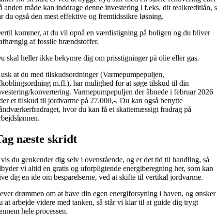
å anden måde kan inddrage denne investering i f.eks. dit realkreditlån, 
år du også den mest effektive og fremtidssikre løsning.
ertil kommer, at du vil opnå en v
ærdistigning på boligen og du bliver
afhængig af fossile brændstoffer.
u skal heller ikke bekymre dig om prisstigninger på olie eller gas.
usk at du med tilskudsordninger (Varmepumpepuljen,
fkoblingsordning m.fl.), har mulighed for at søge tilskud til din
nvestering/konvertering. Varmepumpepuljen der åbnede i februar 2026
der et tilskud til jordvarme på 27.000,-.
Du kan også benytte
åndværkerfradraget, hvor du kan få et skattemæssigt fradrag på
rbejdslønnen.
Tag næste skridt
vis du genkender dig selv i ovenstående, og er det tid til handling, så
ilbyder vi altid en gratis og uforpligtende energiberegning her, som kan
ive dig en ide om besparelserne, ved at skifte til vertikal jordvarme.
ever drømmen om at have din egen energiforsyning i haven, og ønsker
u at arbejde videre med tanken, så står vi klar til at guide dig trygt
ennem hele processen.