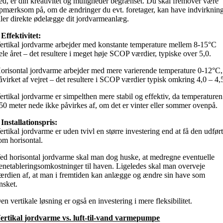
ed, er din kreativitet og muligheder begrænset. Du skal fremover være
pmærksom på, om de ændringer du evt. foretager, kan have indvirknin
ller direkte ødelægge dit jordvarmeanlæg.
 Effektivitet:
ertikal jordvarme arbejder med konstante temperature mellem 8-15°C
ele året – det resultere i meget høje
SCOP værdier, typiske over 5,0.
orisontal jordvarme arbejder med mere varierende temperature 0-12°C,
åvirket af vejret – det resultere i SCOP værdier typisk omkring 4,0 – 4,
ertikal jordvarme er simpelthen mere stabil og effektiv, da temperaturen
50 meter nede ikke påvirkes af, om det er vinter eller sommer ovenpå.
 Installationspris:
ertikal jordvarme er uden tvivl en større investering end at få den udfør
om horisontal.
ed horisontal jordvarme skal man dog huske, at medregne eventuelle
enetableringsomkostninger til haven. Ligeledes skal man overveje
ærdien af, at man i fremtiden kan anlægge og ændre sin have som
nsket.
en vertikale løsning er også en investering i mere
fleksibilitet.
ertikal jordvarme vs. luft-til-vand varmepumpe