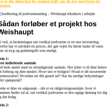
et er din sikkerhed for optimal drift, når du har mest brug for
armen.
Sådan forløber et projekt hos
Weishaupt
i ved, at beslutningen om vertikal jordvarme er en stor investering.
erfor har vi udviklet en proces, der gør vejen fra første tanke til varm
tue så tryg og gnidningsfri som muligt.
rin 1:
en indledende samtale
et hele starter med en uforpligtende samtale. Her lytter vi til dine behov
it forbrug og dine ønsker. Hvor stor er boligen? Hvad er dit nuværende
armesystem? Hvordan ser din grund ud? Har du særlige bekymringer
ller spørgsmål?
ette er ikke en salgssnak – det er en rådgivningssamtale, hvor vi
ammen finder ud af, om vertikal jordvarme er den rigtige løsning for di
g din bolig.
rin 2: