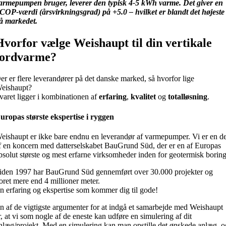
armepumpen bruger, leverer den typisk 4-5 kWh varme. Det giver en
COP-værdi (årsvirkningsgrad) på +5.0 – hvilket er blandt det højeste
å markedet.
Hvorfor vælge Weishaupt til din vertikale
jordvarme?
er er flere leverandører på det danske marked, så hvorfor lige
eishaupt?
varet ligger i kombinationen af
erfaring
,
kvalitet
og
totalløsning
.
uropas største ekspertise i ryggen
eishaupt er ikke bare endnu en leverandør af varmepumper. Vi er en de
f en koncern med datterselskabet BauGrund Süd, der er en af Europas
bsolut største og mest erfarne virksomheder inden for geotermisk boring
iden 1997 har BauGrund Süd gennemført over 30.000 projekter og
oret mere end 4 millioner meter.
n erfaring og ekspertise som kommer dig til gode!
n af de vigtigste argumenter for at indgå et samarbejde med Weishaupt
r, at vi som nogle af de eneste kan udføre en simulering af dit
nlæg/projekt. Med en simulering kan man opstille det ønskede anlæg, o