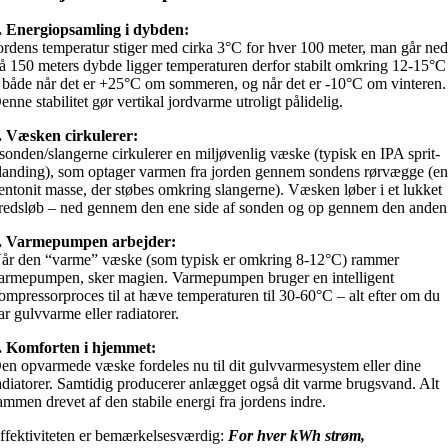
. Energiopsamling i dybden:
ordens temperatur stiger med cirka 3°C for hver 100 meter, man går ned
å 150 meters dybde ligger temperaturen derfor stabilt omkring 12-15°C
 både når det er +25°C om sommeren, og når det er -10°C om vinteren.
enne stabilitet gør vertikal jordvarme utroligt pålidelig.
. Væsken cirkulerer:
 sonden/slangerne cirkulerer en miljøvenlig væske (typisk en IPA sprit-
landing), som optager varmen fra jorden gennem sondens rørvægge (e
entonit masse, der støbes omkring slangerne). Væsken løber i et lukket
redsløb – ned gennem den ene side af sonden og op gennem den anden
. Varmepumpen arbejder:
år den “varme” væske (som typisk er omkring 8-12°C) rammer
armepumpen, sker magien. Varmepumpen bruger en intelligent
ompressorproces til at hæve temperaturen til 30-60°C – alt efter om du
ar gulvvarme eller radiatorer.
. Komforten i hjemmet:
en opvarmede væske fordeles nu til dit gulvvarmesystem eller dine
adiatorer. Samtidig producerer anlægget også dit varme brugsvand. Alt
ammen drevet af den stabile energi fra jordens indre.
ffektiviteten er bemærkelsesværdig:
For hver kWh strøm,