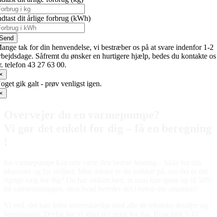
ndtast dit årlige forbrug (kWh)
Send
ange tak for din henvendelse, vi bestræber os på at svare indenfor 1-2
rbejdsdage. Såfremt du ønsker en hurtigere hjælp, bedes du kontakte os
r. telefon 43 27 63 00.
×
oget gik galt - prøv venligst igen.
×
Overvejer du en varmepumpe?
Vi gør det enkelt for dig – få en beregning
!
En varmepumpe kan ofte være den bedste løsning – både for din
økonomi og for miljøet. Men måske er du usikker på, om det er det
rigtige valg for dig? Du har sikkert hørt, at man kan spare op til 50%
på varmeregningen, men hvad betyder det i netop din situation?
Vi ved, det kan føles uoverskueligt med alle de tekniske detaljer og
beregninger. Derfor har vi gjort det nemt for dig. Brug blot 5-10