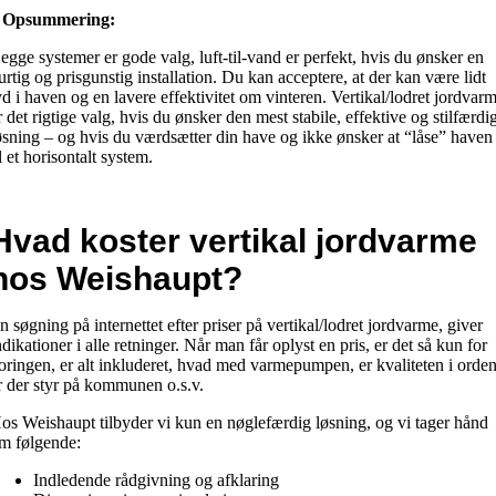
 Opsummering:
egge systemer er gode valg, luft-til-vand er perfekt, hvis du ønsker en
urtig og prisgunstig installation. Du kan acceptere, at der kan være lidt
yd i haven og en lavere effektivitet om vinteren. Vertikal/lodret jordvar
r det rigtige valg, hvis du ønsker den mest stabile, effektive og stilfærdi
øsning – og hvis du værdsætter din have og ikke ønsker at “låse” haven
il et horisontalt system.
Hvad koster vertikal jordvarme
hos Weishaupt?
n søgning på internettet efter priser på vertikal/lodret jordvarme, giver
ndikationer i alle retninger. Når man får oplyst en pris, er det så kun for
oringen, er alt inkluderet, hvad med varmepumpen, er kvaliteten i orden
r der styr på kommunen o.s.v.
os Weishaupt tilbyder vi kun en nøglefærdig løsning, og vi tager hånd
m følgende:
Indledende rådgivning og afklaring