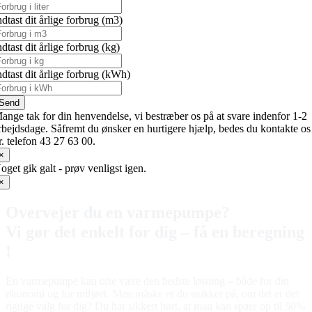
ndtast dit årlige forbrug (m3)
ndtast dit årlige forbrug (kg)
ndtast dit årlige forbrug (kWh)
Send
ange tak for din henvendelse, vi bestræber os på at svare indenfor 1-2
rbejdsdage. Såfremt du ønsker en hurtigere hjælp, bedes du kontakte os
r. telefon 43 27 63 00.
×
oget gik galt - prøv venligst igen.
×
Overvejer du en varmepumpe?
Vi gør det enkelt for dig – få en beregning
!
En varmepumpe kan ofte være den bedste løsning – både for din
økonomi og for miljøet. Men måske er du usikker på, om det er det
rigtige valg for dig? Du har sikkert hørt, at man kan spare op til 50%