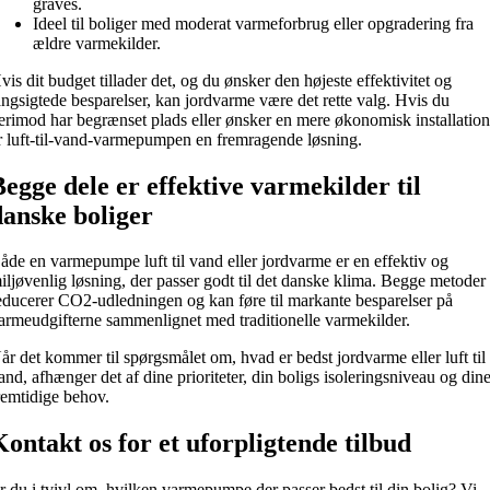
graves.
Ideel til boliger med moderat varmeforbrug eller opgradering fra
ældre varmekilder.
vis dit budget tillader det, og du ønsker den højeste effektivitet og
angsigtede besparelser, kan jordvarme være det rette valg. Hvis du
erimod har begrænset plads eller ønsker en mere økonomisk installation
r luft-til-vand-varmepumpen en fremragende løsning.
Begge dele er effektive varmekilder til
danske boliger
åde en varmepumpe luft til vand eller jordvarme er en effektiv og
iljøvenlig løsning, der passer godt til det danske klima. Begge metoder
educerer CO2-udledningen og kan føre til markante besparelser på
armeudgifterne sammenlignet med traditionelle varmekilder.
år det kommer til spørgsmålet om, hvad er bedst jordvarme eller luft til
and, afhænger det af dine prioriteter, din boligs isoleringsniveau og din
remtidige behov.
Kontakt os for et uforpligtende tilbud
r du i tvivl om, hvilken varmepumpe der passer bedst til din bolig? Vi