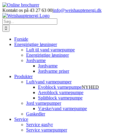
Skip
Facebook
LinkedIn
YouTube
Online
E-
Phone
to
brochurer
mail
Kontakt os på 43 27 63 00
|
info@weishauptenergi.dk
content
Søg
efter:
Forside
Energirigtige løsninger
Luft til vand varmepumpe
Energirigtige løsninger
Jordvarme
Jordvarme
Jordvarme priser
Produkter
Luft/vand varmepumper
Evoblock varmepumpe
NYHED
Aeroblock varmepumpe
Splitblock varmepumpe
Jord varmepumper
Væske/vand varmepumpe
Gaskedler
Service
Service gasfyr
Service varmepumper