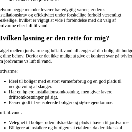
elvom begge metoder leverer bæredygtig varme, er deres
nstallationskrav og effektivitet under forskellige forhold væsentligt
orskellige, hvilket er vigtigt at vide i forbindelse med dit valg af
ordvarme eller luft til vand.
Hvilken løsning er den rette for mig?
alget mellem jordvarme og luft-til-vand afhænger af din bolig, dit budg
g dine behov. Derfor er det ikke muligt at give et konkret svar på tvivle
m jordvarme vs luft til vand.
ordvarme:
Ideel til boliger med et stort varmeforbrug og en god plads til
nedgravning af slanger.
Har en højere installationsomkostning, men giver lavere
driftsomkostninger på sigt.
Passer godt til velisolerede boliger og større ejendomme.
uft-til-vand:
Velegnet til boliger uden tilstrækkelig plads i haven til jordvarme.
Billigere at installere og hurtigere at etablere, da der ikke skal