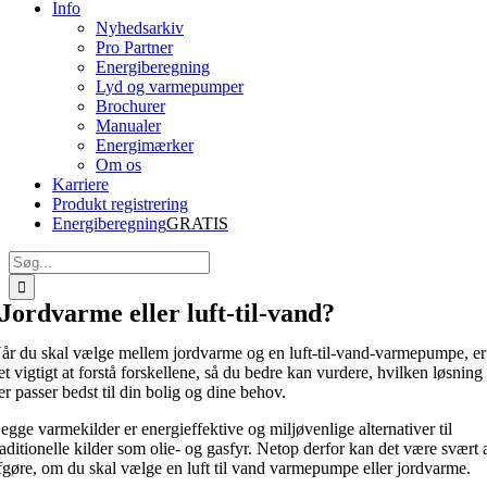
Info
Nyhedsarkiv
Pro Partner
Energiberegning
Lyd og varmepumper
Brochurer
Manualer
Energimærker
Om os
Karriere
Produkt registrering
Energiberegning
GRATIS
Søg
efter:
Jordvarme eller luft-til-vand?
år du skal vælge mellem jordvarme og en luft-til-vand-varmepumpe, er
et vigtigt at forstå forskellene, så du bedre kan vurdere, hvilken løsning
er passer bedst til din bolig og dine behov.
egge varmekilder er energieffektive og miljøvenlige alternativer til
raditionelle kilder som olie- og gasfyr. Netop derfor kan det være svært 
fgøre, om du skal vælge en luft til vand varmepumpe eller jordvarme.