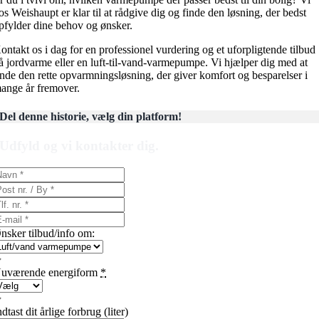
os Weishaupt er klar til at rådgive dig og finde den løsning, der bedst
pfylder dine behov og ønsker.
ontakt os i dag for en professionel vurdering og et uforpligtende tilbud
å jordvarme eller en luft-til-vand-varmepumpe. Vi hjælper dig med at
inde den rette opvarmningsløsning, der giver komfort og besparelser i
ange år fremover.
Del denne historie, vælg din platform!
Udfyld og vi kontakter dig.
nsker tilbud/info om:
uværende energiform
*
ndtast dit årlige forbrug (liter)