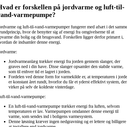
Hvad er forskellen på jordvarme og luft-til-
vand-varmepumpe?
ordvarme og luft-til-vand-varmepumper fungerer med afsæt i det samm
rundprincip, hvor de benytter sig af energi fra omgivelserne til at
pvarme din bolig og dit brugsvand. Forskellen ligger derfor primært i,
vordan de indsamler denne energi.
ordvarme:
Jordvarmeanlæg trækker energi fra jorden gennem slanger, der
graves ned i din have. Disse slanger opsamler den stabile varme,
som til enhver tid er lagret i jorden.
Fordelen ved denne form for varmekilde er, at temperaturen i jord
er konstant året rundt, hvorfor du får et yderst effektivt system, der
virker på selv de koldeste vinterdage.
uft-til-vand-varmepumpe:
En luft-til-vand-varmepumpe trækker energi fra luften, selvom
temperaturen er lav. Varmepumpen omdanner denne energi til
varme, som sendes ind i boligens varmesystem.
Denne løsning kræver ingen nedgravning og er lettere og billigere
at installere end jordvarme.