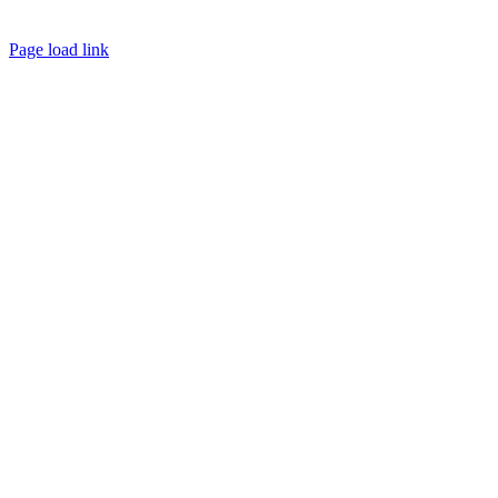
Sitemap
Page load link
Go
to
Top