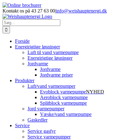
Skip
Facebook
LinkedIn
YouTube
Online
E-
Phone
to
brochurer
mail
Kontakt os på 43 27 63 00
|
info@weishauptenergi.dk
content
Søg
efter:
Forside
Energirigtige løsninger
Luft til vand varmepumpe
Energirigtige løsninger
Jordvarme
Jordvarme
Jordvarme priser
Produkter
Luft/vand varmepumper
Evoblock varmepumpe
NYHED
Aeroblock varmepumpe
Splitblock varmepumpe
Jord varmepumper
Væske/vand varmepumpe
Gaskedler
Service
Service gasfyr
Service varmepumper