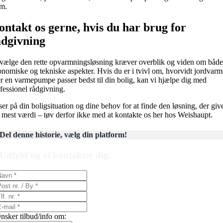
em.
ontakt os gerne, hvis du har brug for
ådgivning
vælge den rette opvarmningsløsning kræver overblik og viden om båd
nomiske og tekniske aspekter. Hvis du er i tvivl om, hvorvidt jordvarm
er en varmepumpe passer bedst til din bolig, kan vi hjælpe dig med
fessionel rådgivning.
ser på din boligsituation og dine behov for at finde den løsning, der giv
 mest værdi – tøv derfor ikke med at kontakte os her hos Weishaupt.
Del denne historie, vælg din platform!
Udfyld og vi kontakter dig.
nsker tilbud/info om: