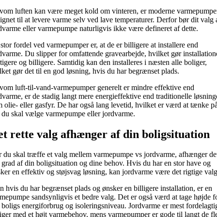
vom luften kan være meget kold om vinteren, er moderne varmepumpe
ignet til at levere varme selv ved lave temperaturer. Derfor bør dit valg 
dvarme eller varmepumpe naturligvis ikke være defineret af dette.
stor fordel ved varmepumper er, at de er billigere at installere end
dvarme. Du slipper for omfattende gravearbejde, hvilket gør installatio
tigere og billigere. Samtidig kan den installeres i næsten alle boliger,
lket gør det til en god løsning, hvis du har begrænset plads.
vom luft-til-vand-varmepumper generelt er mindre effektive end
dvarme, er de stadig langt mere energieffektive end traditionelle løsning
 olie- eller gasfyr. De har også lang levetid, hvilket er værd at tænke p
 du skal vælge varmepumpe eller jordvarme.
t rette valg afhænger af din boligsituation
 du skal træffe et valg mellem varmepumpe vs jordvarme, afhænger det
 grad af din boligsituation og dine behov. Hvis du har en stor have og
ker en effektiv og støjsvag løsning, kan jordvarme være det rigtige valg
 hvis du har begrænset plads og ønsker en billigere installation, er en
mepumpe sandsynligvis et bedre valg. Det er også værd at tage højde f
 boligs energiforbrug og isoleringsniveau. Jordvarme er mest fordelagtig
iger med et højt varmebehov, mens varmepumper er gode til langt de fl