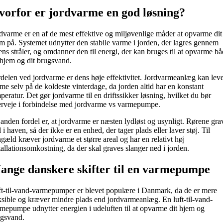
vorfor er jordvarme en god løsning?
dvarme er en af de mest effektive og miljøvenlige måder at opvarme dit
m på. Systemet udnytter den stabile varme i jorden, der lagres gennem
ens stråler, og omdanner den til energi, der kan bruges til at opvarme b
 hjem og dit brugsvand.
delen ved jordvarme er dens høje effektivitet. Jordvarmeanlæg kan lev
me selv på de koldeste vinterdage, da jorden altid har en konstant
peratur. Det gør jordvarme til en driftssikker løsning, hvilket du bør
rveje i forbindelse med jordvarme vs varmepumpe.
anden fordel er, at jordvarme er næsten lydløst og usynligt. Rørene gra
 i haven, så der ikke er en enhed, der tager plads eller laver støj. Til
gæld kræver jordvarme et større areal og har en relativt høj
tallationsomkostning, da der skal graves slanger ned i jorden.
ange danskere skifter til en varmepumpe
t-til-vand-varmepumper er blevet populære i Danmark, da de er mere
ksible og kræver mindre plads end jordvarmeanlæg. En luft-til-vand-
mepumpe udnytter energien i udeluften til at opvarme dit hjem og
ugsvand.