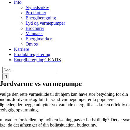
Info
Nyhedsarkiv
Pro Partner
Energiberegning
Lyd og varmepumper
Brochurer
Manualer
Energimærker
Om os
Karriere
Produkt registrering
Energiberegning
GRATIS
Søg
efter:
Jordvarme vs varmepumpe
vælge den rette varmekilde til dit hjem kan have stor betydning for din
nomi. Jordvarme og luft-til-vand-varmepumper er to populære
igheder, der begge udnytter vedvarende energi til at sikre en effektiv o
redygtig opvarmning.
 hvad er forskellen, og hvilken løsning passer bedst til dig? Det er svæ
sige, da det afhænger af din boligsituation, budget mv.