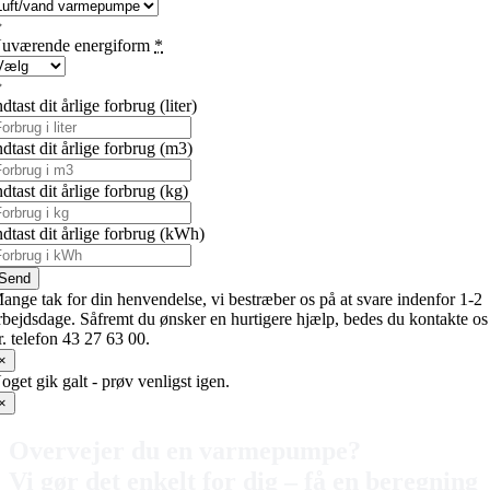
uværende energiform
*
ndtast dit årlige forbrug (liter)
ndtast dit årlige forbrug (m3)
ndtast dit årlige forbrug (kg)
ndtast dit årlige forbrug (kWh)
Send
ange tak for din henvendelse, vi bestræber os på at svare indenfor 1-2
rbejdsdage. Såfremt du ønsker en hurtigere hjælp, bedes du kontakte os
r. telefon 43 27 63 00.
×
oget gik galt - prøv venligst igen.
×
Overvejer du en varmepumpe?
Vi gør det enkelt for dig – få en beregning