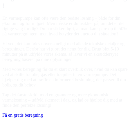
!
En varmepumpe kan ofte være den bedste løsning – både for din
økonomi og for miljøet. Men måske er du usikker på, om det er det
rigtige valg for dig? Du har sikkert hørt, at man kan spare op til 50%
på varmeregningen, men hvad betyder det i netop din situation?
Vi ved, det kan føles uoverskueligt med alle de tekniske detaljer og
beregninger. Derfor har vi gjort det nemt for dig. Brug blot 5-10
minutter på at udfylde vores skema, så laver vi en skræddersyet
beregning baseret på dine oplysninger.
Med vores beregning får du et klart overblik over, hvad du kan spare
ved at skifte fra olie, gas eller træpiller til en varmepumpe. Det
hjælper dig med at træffe en informeret beslutning, der passer til din
bolig og dit behov.
Tag det første skridt mod en grønnere og mere økonomisk
varmeløsning – udfyld skemaet i dag, og lad os hjælpe dig med at
finde den perfekte løsning!
Få en gratis beregning