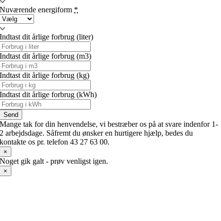
Nuværende energiform
*
Indtast dit årlige forbrug (liter)
Indtast dit årlige forbrug (m3)
Indtast dit årlige forbrug (kg)
Indtast dit årlige forbrug (kWh)
Send
Mange tak for din henvendelse, vi bestræber os på at svare indenfor 1-
2 arbejdsdage. Såfremt du ønsker en hurtigere hjælp, bedes du
kontakte os pr. telefon 43 27 63 00.
×
Noget gik galt - prøv venligst igen.
×
Luft til vand varmepumpe
En luft til vand varmepumpe udnytter energien fra udeluften til at