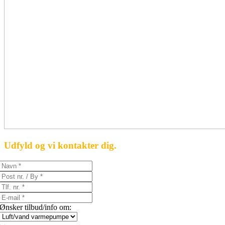
Udfyld og vi kontakter dig.
Ønsker tilbud/info om: