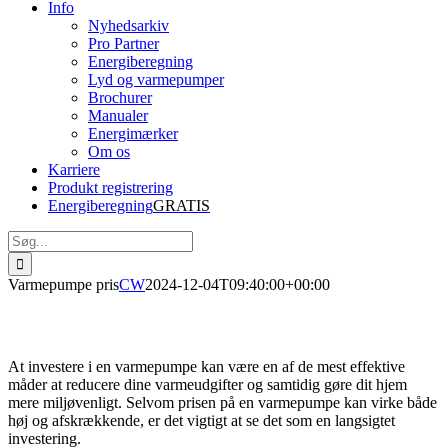
Info
Nyhedsarkiv
Pro Partner
Energiberegning
Lyd og varmepumper
Brochurer
Manualer
Energimærker
Om os
Karriere
Produkt registrering
Energiberegning
GRATIS
Søg
efter:
Varmepumpe pris
CW
2024-12-04T09:40:00+00:00
Varmepumpe pris
At investere i en varmepumpe kan være en af de mest effektive
måder at reducere dine varmeudgifter og samtidig gøre dit hjem
mere miljøvenligt. Selvom prisen på en varmepumpe kan virke både
høj og afskrækkende, er det vigtigt at se det som en langsigtet
investering.