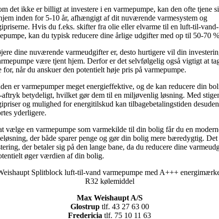
m det ikke er billigt at investere i en varmepumpe, kan den ofte tjene s
 hjem inden for 5-10 år, afhængigt af dit nuværende varmesystem og
ipriserne. Hvis du f.eks. skifter fra olie eller elvarme til en luft-til-vand-
epumpe, kan du typisk reducere dine årlige udgifter med op til 50-70 %
jere dine nuværende varmeudgifter er, desto hurtigere vil din investerin
rmepumpe være tjent hjem. Derfor er det selvfølgelig også vigtigt at ta
 for, når du anskuer den potentielt høje pris på varmepumpe.
den er varmepumper meget energieffektive, og de kan reducere din bol
ftryk betydeligt, hvilket gør dem til en miljøvenlig løsning. Med stig
ipriser og mulighed for energitilskud kan tilbagebetalingstiden desuden
rtes yderligere.
at vælge en varmepumpe som varmekilde til din bolig får du en modern
eløsning, der både sparer penge og gør din bolig mere bæredygtig. Det 
tering, der betaler sig på den lange bane, da du reducere dine varmeudg
tentielt øger værdien af din bolig.
Max Weishaupt A/S
Glostrup
tlf. 43 27 63 00
Fredericia
tlf. 75 10 11 63