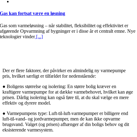
Gas kan fortsat være en løsning
Gas som varmeløsning – når stabilitet, fleksibilitet og effektivitet er
afgørende Opvarmning af bygninger er i disse år et centralt emne. Nye
teknologier vinder
[...]
Hvad har indflydelse på prisen på en
varmepumpe?
Der er flere faktorer, der påvirker en almindelig ny varmepumpe
pris, hvilket særligt er tilfældet for nedenstående:
● Boligens størrelse og isolering: En større bolig kræver en
kraftigere varmepumpe for at dække varmebehovet, hvilket kan øge
prisen. Dårlig isolering kan også føre til, at du skal vælge en mere
effektiv og dyrere model.
● Varmepumpens type: Luft-til-luft-varmepumper er billigere end
luft-til-vand- og jordvarmepumper, men de kan ikke opvarme
brugsvand. Valget (og prisen) afhænger af din boligs behov og dit
eksisterende varmesystem.