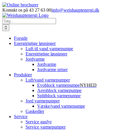
Skip
Facebook
LinkedIn
YouTube
Online
E-
Phone
to
brochurer
mail
Kontakt os på 43 27 63 00
|
info@weishauptenergi.dk
content
Søg
efter:
Forside
Energirigtige løsninger
Luft til vand varmepumpe
Energirigtige løsninger
Jordvarme
Jordvarme
Jordvarme priser
Produkter
Luft/vand varmepumper
Evoblock varmepumpe
NYHED
Aeroblock varmepumpe
Splitblock varmepumpe
Jord varmepumper
Væske/vand varmepumpe
Gaskedler
Service
Service gasfyr
Service varmepumper